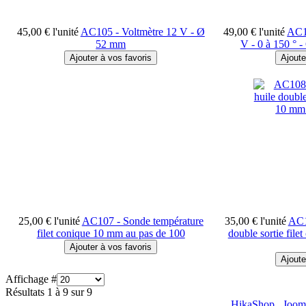
45,00 €
l'unité
AC105 - Voltmètre 12 V - Ø
49,00 €
l'unité
AC10
52 mm
V - 0 à 150 ° 
25,00 €
l'unité
AC107 - Sonde température
35,00 €
l'unité
AC1
filet conique 10 mm au pas de 100
double sortie fil
Affichage #
Résultats 1 à 9 sur 9
HikaShop , Joom