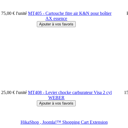
75,00 €
l'unité
MT405 - Cartouche fitre air K&N pour boîtier
AX essence
25,00 €
l'unité
MT408 - Levier chocke carburateur Visa 2 cyl
1
WEBER
HikaShop , Joomla!™ Shopping Cart Extension