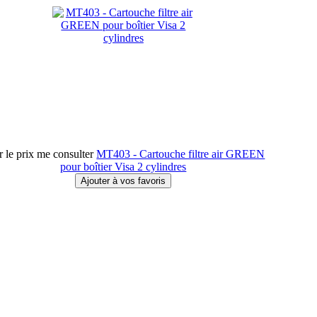
 le prix me consulter
MT403 - Cartouche filtre air GREEN
pour boîtier Visa 2 cylindres